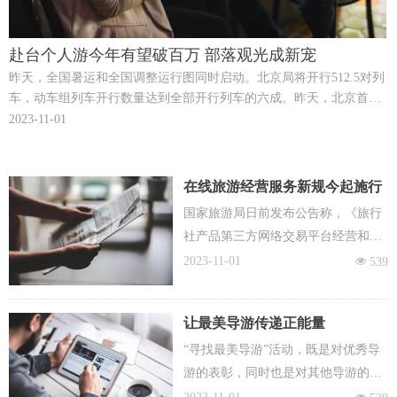
赴台个人游今年有望破百万 部落观光成新宠
昨天，全国暑运和全国调整运行图同时启动。北京局将开行512.5对列
车，动车组列车开行数量达到全部开行列车的六成。昨天，北京首次
开行去往厦门的高铁，耗时只有13小时。同时，为了方便旅客出行，
2023-11-01
北京还首次在周末加开两趟去往哈尔滨西的“红眼”高铁。
在线旅游经营服务新规今起施行
黑户难立足
国家旅游局日前发布公告称，《旅行
社产品第三方网络交易平台经营和服
务要求》、《旅行社服务网点服务要
2023-11-01
넶
539
求》等5项旅游业行业标准获批，将于
7月1日起实施。其中第一项新规是对
让最美导游传递正能量
在线旅游经营服务首次作出的规范，
“寻找最美导游”活动，既是对优秀导
又对治理当前在线旅游乱象具有很强
游的表彰，同时也是对其他导游的鞭
的针对性，因此备受关注。
策;既是导游队伍的形象展示，也能让