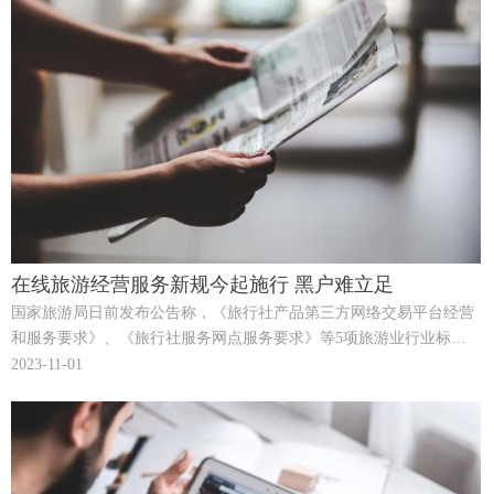
在线旅游经营服务新规今起施行 黑户难立足
国家旅游局日前发布公告称，《旅行社产品第三方网络交易平台经营
和服务要求》、《旅行社服务网点服务要求》等5项旅游业行业标准
获批，将于7月1日起实施。其中第一项新规是对在线旅游经营服务首
2023-11-01
次作出的规范，又对治理当前在线旅游乱象具有很强的针对性，因此
备受关注。