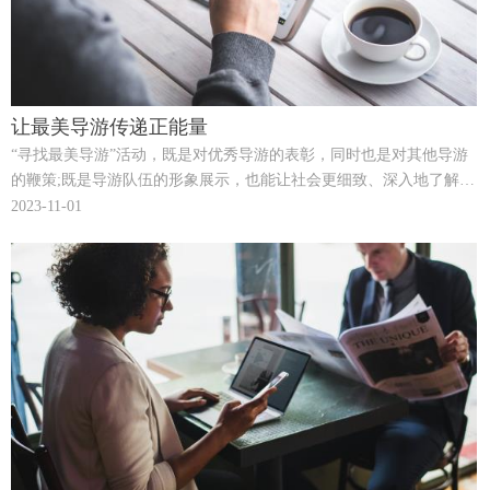
让最美导游传递正能量
“寻找最美导游”活动，既是对优秀导游的表彰，同时也是对其他导游
的鞭策;既是导游队伍的形象展示，也能让社会更细致、深入地了解导
游员那不为人所知的努力和付出。
2023-11-01