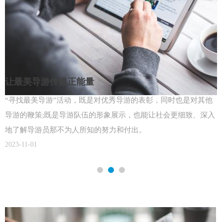
让最美导游传递正能量
赴台个人游今年有望破百万 部落观光成新宠
“寻找最美导游”活动，既是对优秀导游的表彰，同时也是对其他
昨天，全国暑运和全国调整运行图同时启动。北京局将开行512.5
导游的鞭策;既是导游队伍的形象展示，也能让社会更细致、深入
对列车，动车组列车开行数量达到全部开行列车的六成。昨天，
地了解导游员那不为人所知的努力和付出。
北京首次开行去往厦门的高铁，耗时只有13小时。同时，为了方
2023-11-01
便旅客出行，北京还首次在周末加开两趟去往哈尔滨西的“红
2023-11-01
眼”高铁。