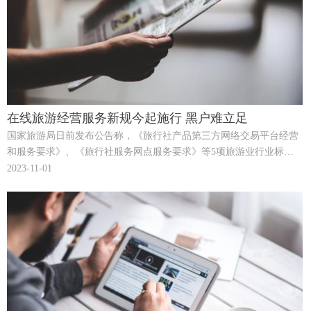
在线旅游经营服务新规今起施行 黑户难立足
国家旅游局日前发布公告称，《旅行社产品第三方网络交易平台经营
和服务要求》、《旅行社服务网点服务要求》等5项旅游业行业标准
获批，将于7月1日起实施。其中第一项新规是对在线旅游经营服务首
2023-11-01
次作出的规范，又对治理当前在线旅游乱象具有很强的针对性，因此
备受关注。