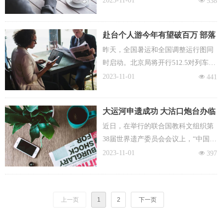
2023-11-01
넶
538
社会更细致、深入地了解导游员那不
为人所知的努力和付出。
赴台个人游今年有望破百万 部落
观光成新宠
昨天，全国暑运和全国调整运行图同
时启动。北京局将开行512.5对列车，
动车组列车开行数量达到全部开行列
2023-11-01
넶
441
车的六成。昨天，北京首次开行去往
厦门的高铁，耗时只有13小时。同
大运河申遗成功 大沽口炮台办临
时，为了方便旅客出行，北京还首次
展介绍发展历史
近日，在举行的联合国教科文组织第
在周末加开两趟去往哈尔滨西的“红
38届世界遗产委员会会议上，“中国大
眼”高铁。
运河”被批准列入《世界遗产名录》，
2023-11-01
넶
397
成为我国第46处世界遗产。位于大运
河入海之端的大沽口炮台遗址博物馆
特开辟了大型临展介绍大运河的发展
上一页
1
2
下一页
历史。