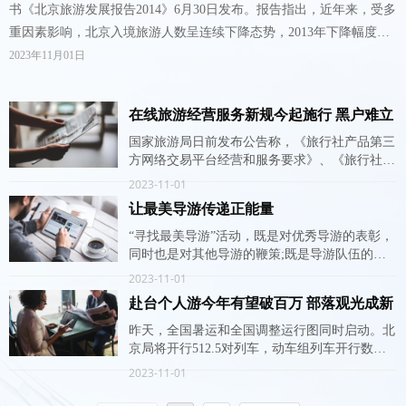
书《北京旅游发展报告2014》6月30日发布。报告指出，近年来，受多
重因素影响，北京入境旅游人数呈连续下降态势，2013年下降幅度超
过全国平均水平，影响了北京“十二五”旅游规划入境旅游目标的实
2023年11月01日
现。
在线旅游经营服务新规今起施行 黑户难立
足
国家旅游局日前发布公告称，《旅行社产品第三
方网络交易平台经营和服务要求》、《旅行社服
务网点服务要求》等5项旅游业行业标准获批，
2023-11-01
将于7月1日起实施。其中第一项新规是对在线旅
让最美导游传递正能量
游经营服务首次作出的规范，又对治理当前在线
旅游乱象具有很强的针对性，因此备受关注。
“寻找最美导游”活动，既是对优秀导游的表彰，
同时也是对其他导游的鞭策;既是导游队伍的形
象展示，也能让社会更细致、深入地了解导游员
2023-11-01
那不为人所知的努力和付出。
赴台个人游今年有望破百万 部落观光成新
宠
昨天，全国暑运和全国调整运行图同时启动。北
京局将开行512.5对列车，动车组列车开行数量
达到全部开行列车的六成。昨天，北京首次开行
2023-11-01
去往厦门的高铁，耗时只有13小时。同时，为了
方便旅客出行，北京还首次在周末加开两趟去往