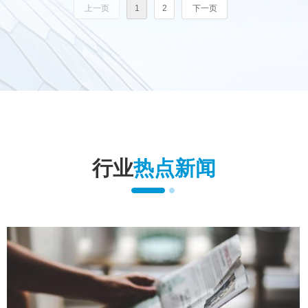
上一页
1
2
下一页
哈尔滨西的“红眼”高铁。
行业
热点新闻