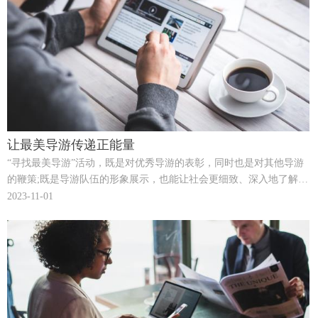
让最美导游传递正能量
“寻找最美导游”活动，既是对优秀导游的表彰，同时也是对其他导游
的鞭策;既是导游队伍的形象展示，也能让社会更细致、深入地了解导
游员那不为人所知的努力和付出。
2023-11-01