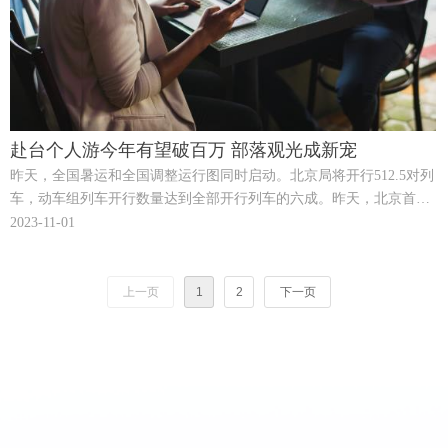
赴台个人游今年有望破百万 部落观光成新宠
昨天，全国暑运和全国调整运行图同时启动。北京局将开行512.5对列
车，动车组列车开行数量达到全部开行列车的六成。昨天，北京首次
开行去往厦门的高铁，耗时只有13小时。同时，为了方便旅客出行，
2023-11-01
北京还首次在周末加开两趟去往哈尔滨西的“红眼”高铁。
上一页
1
2
下一页