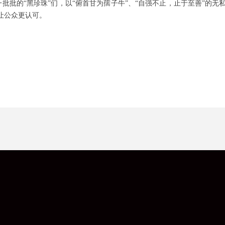
批批的“黑珍珠”们，以“俯首甘为孺子牛”、“自强不止，止于至善”的无
让公众更认可。