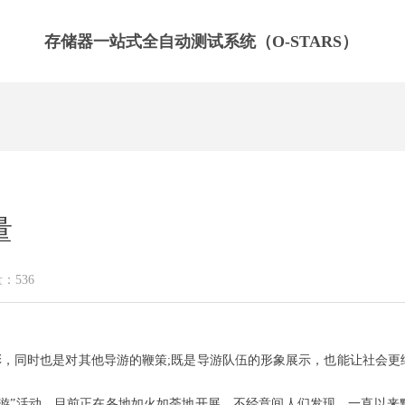
存储器一站式全自动测试系统（O-STARS）
量
量：
536
彰，同时也是对其他导游的鞭策;既是导游队伍的形象展示，也能让社会
”活动，目前正在各地如火如荼地开展。不经意间人们发现，一直以来