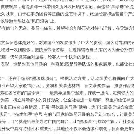
皮肤黝黑，这是多年一线带团久历风吹日晒的印记，而这些“黑珍珠”正
久以来，由于在零负团费等扭曲的业态环境下，旅游经营和运营当中产
以导游常常处在“风口浪尖”上。
他们的无奈、委屈与痛苦，希望社会能够正确对待与理解，在导游方面
支队伍总体是好的，对旅游业的发展做出了巨大的贡献，游客对导游的评
人吃过一次团圆饭，把快乐带给游客，让遗憾留给自己;有的因为全心扑在
悲痛，仍然微笑面对游客，给客人一个快乐的旅程……
表彰，也是对其他导游的一种鞭策;既是导游队伍的形象展示，也能让社
”，还在于编织“黑珍珠项链”。根据活动方案，活动组委会将面向广大
游职业声望大家谈”等活动，并将相关事迹材料、征文获奖作品、摄影作
散落在各省市的“黑珍珠”——最美导游集中起来，拧成一股绳，汇聚强大的
行为美，树立导游群体的良好形象，让全社会进一步理解、尊重和信任导
省市正结合自身情况，开展“寻找最美导游”活动，为了让最美导游含金
状元”、“技术能手”称号;有的与国家旅游局开展的名导进堂结合，让最
等等，目的就是给最美导游广阔的舞台，让“黑珍珠”们熠熠生辉，让社会
级中具有特殊性和重要性，其地位不仅不会边缘和弱化，反而会更加凸