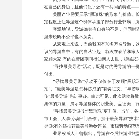
在自己的身边，且他们似乎还有一共同的特点——
美丽产业需要展示“黑珍珠”的形象与价值。长
定程度上让导游这个群体承担了部分行业弊病，所
客观地说，导游确实有自身的不足，但同时还有
游来说既不公平也不负责。
从宏观上来说，当前我国有70多万名导游，这
识的导游当中，有的自从业起，就没在春节和家
家顾大家;有的在带团期间得知亲人去世，却强忍
“寻找最美导游”活动，既是对优秀导游的一份
付出。
“寻找最美导游”活动不仅仅在于发现“黑珍珠
拍”、“最美导游是怎样炼成的”有奖征文、“导
传“最美导游”先进事迹。由此可见，此次活动将
集体的力量，展示导游群体的职业美、品德美、
“寻找最美导游”让“黑珍珠”更升值。当前，各
市工会、人事劳动部门合作，授予最美导游“技术
导游;有的还推荐最美导游参评省、市级劳动模范
业界权威人士曾指出，导游在今后旅游业转型升