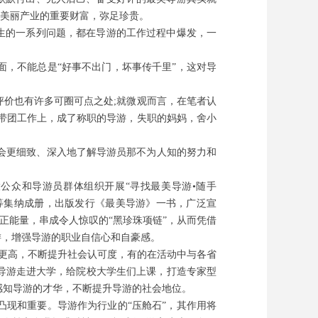
是美丽产业的重要财富，弥足珍贵。
生的一系列问题，都在导游的工作过程中爆发，一
，不能总是“好事不出门，坏事传千里”，这对导
价也有许多可圈可点之处;就微观而言，在笔者认
带团工作上，成了称职的导游，失职的妈妈，舍小
会更细致、深入地了解导游员那不为人知的努力和
公众和导游员群体组织开展“寻找最美导游•随手
品等集纳成册，出版发行《最美导游》一书，广泛宣
正能量，串成令人惊叹的“黑珍珠项链”，从而凭借
游，增强导游的职业自信心和自豪感。
量更高，不断提升社会认可度，有的在活动中与各省
美导游走进大学，给院校大学生们上课，打造专家型
感知导游的才华，不断提升导游的社会地位。
现和重要。导游作为行业的“压舱石”，其作用将